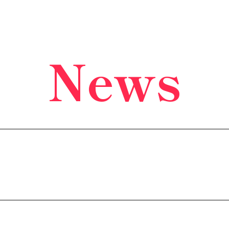
News
！