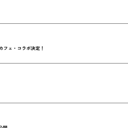
oadカフェ・コラボ決定！
.公開