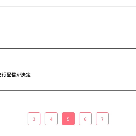
話の先行配信が決定
3
4
5
6
7